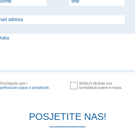
ezime
Ime
mail adresa
ruka
Pročitao/la sam i
BONUS Možete nas
prihvaćam izjavu o privatnosti
.
kontaktirati putem e-maila.
POSJETITE NAS!