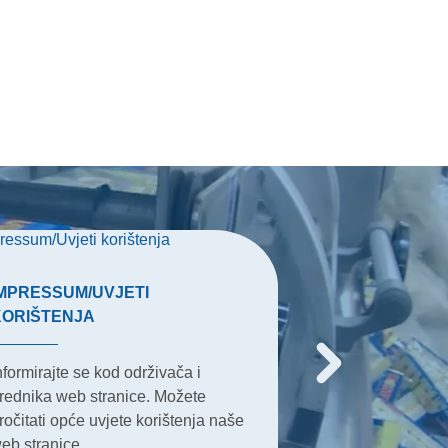
IMPRESSUM/UVJETI
KONTAKT
KORIŠTENJA
Na našoj stranic
nformirajte se kod održivača i
mail adresu, ve
rednika web stranice. Možete
mrežama, zemljo
ročitati opće uvjete korištenja naše
možete i poslati
eb stranice.