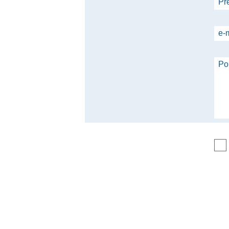
Pr
e-
Po