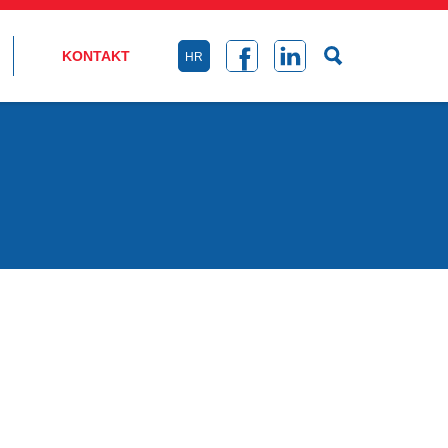
KONTAKT
HR