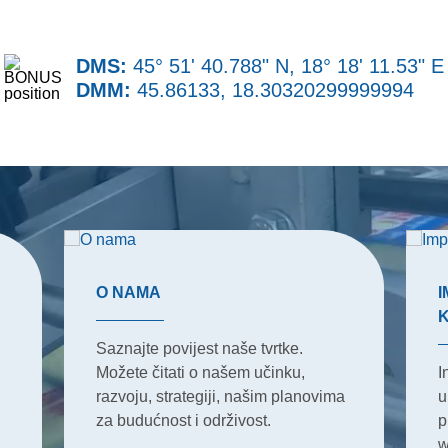
DMS:
45° 51' 40.788" N, 18° 18' 11.53" E
DMM:
45.86133, 18.30320299999994
O NAMA
Saznajte povijest naše tvrtke.
Možete čitati o našem učinku,
I
razvoju, strategiji, našim planovima
u
za budućnost i održivost.
p
w