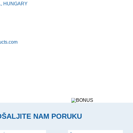
t 2., HUNGARY
ucts.com
OŠALJITE NAM PORUKU