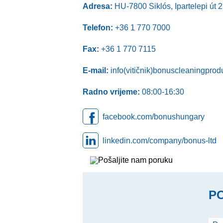
Adresa:
HU-7800 Siklós, Ipartelepi ú
Telefon:
+36 1 770 7000
Fax:
+36 1 770 7115
E-mail:
info(vitičnik)bonuscleaningprod
Radno vrijeme:
08:00-16:30
facebook.com/bonushungary
linkedin.com/company/bonus-ltd
P