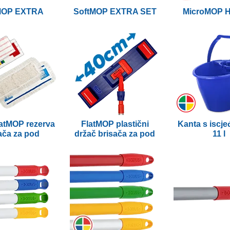
MOP EXTRA
SoftMOP EXTRA SET
MicroMOP 
latMOP rezerva
FlatMOP plastični
Kanta s iscj
ača za pod
držač brisača za pod
11 l