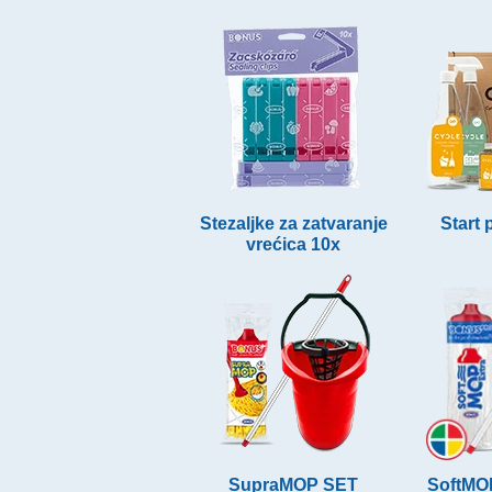
Stezaljke za zatvaranje
Start
vrećica 10x
SupraMOP SET
SoftMO