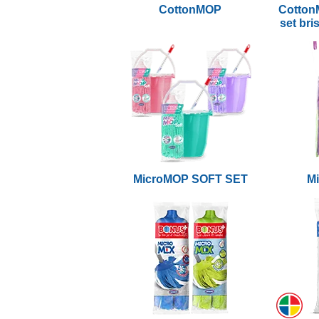
CottonMOP
Cotton
set bri
MicroMOP SOFT SET
M