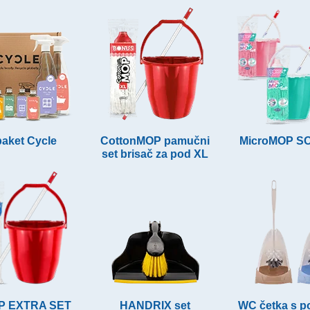
 paket Cycle
CottonMOP pamučni
MicroMOP S
set brisač za pod XL
P EXTRA SET
HANDRIX set
WC četka s p