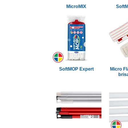
MicroMIX
Soft
SoftMOP Expert
Micro F
bris