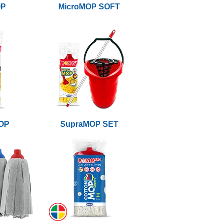
OP
MicroMOP SOFT
OP
SupraMOP SET