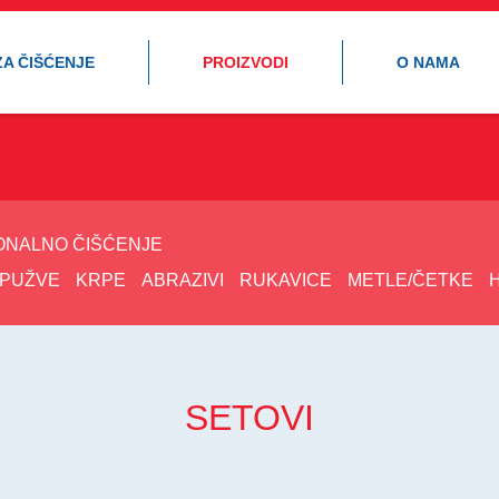
ZA ČIŠĆENJE
PROIZVODI
O NAMA
ONALNO ČIŠĆENJE
PUŽVE
KRPE
ABRAZIVI
RUKAVICE
METLE/ČETKE
SETOVI