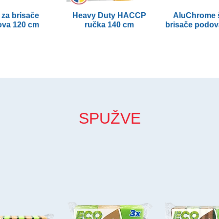
 za brisače
Heavy Duty HACCP
AluChrome š
va 120 cm
ručka 140 cm
brisače podov
SPUŽVE