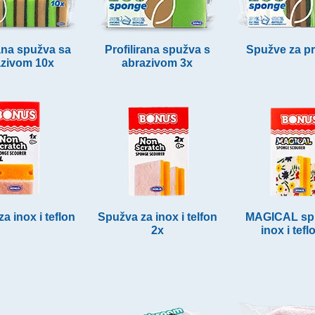
rana spužva sa
Profilirana spužva s
Spužve za pr
azivom 10x
abrazivom 3x
a inox i teflon
Spužva za inox i telfon
MAGICAL sp
2x
inox i tefl