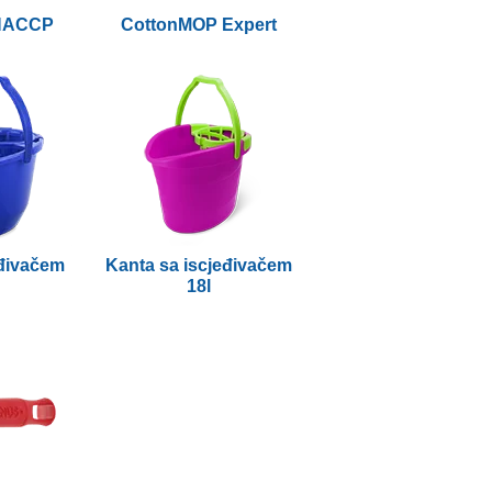
HACCP
CottonMOP Expert
eđivačem
Kanta sa iscjeđivačem
18l