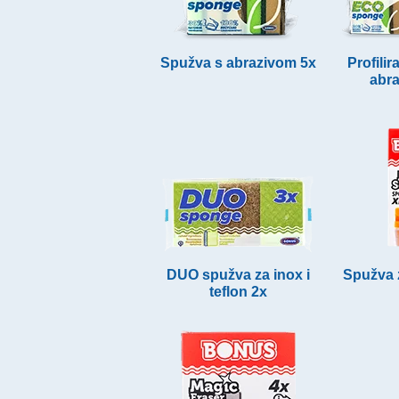
Spužva s abrazivom 5x
Profili
abr
DUO spužva za inox i
Spužva z
teflon 2x