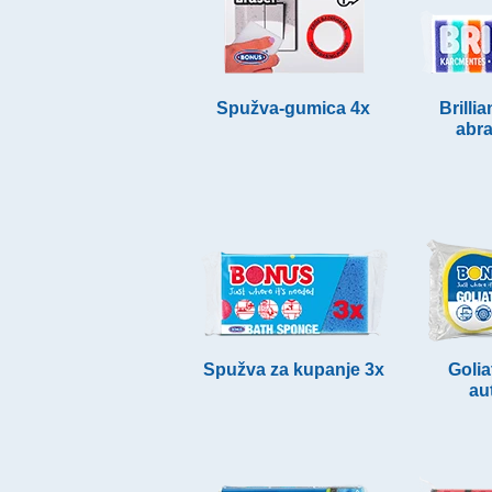
Spužva-gumica 4x
Brilli
abr
Spužva za kupanje 3x
Golia
au