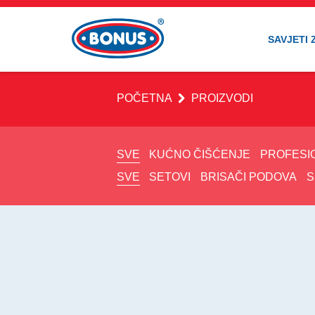
SAVJETI 
POČETNA
PROIZVODI
SVE
KUĆNO ČIŠĆENJE
PROFESI
SVE
SETOVI
BRISAČI PODOVA
S