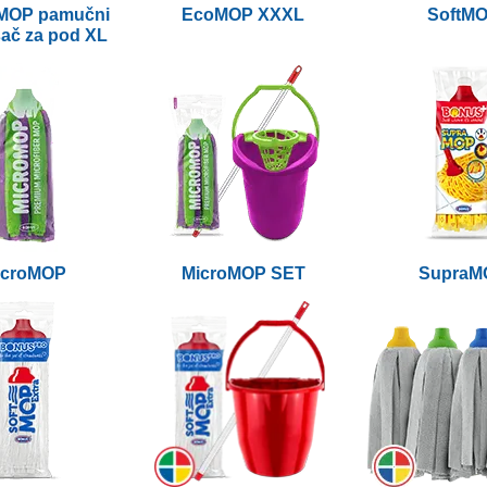
MOP pamučni
EcoMOP XXXL
SoftM
sač za pod XL
icroMOP
MicroMOP SET
SupraM