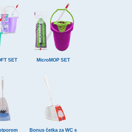
OFT SET
MicroMOP SET
otporom
Bonus četka za WC s