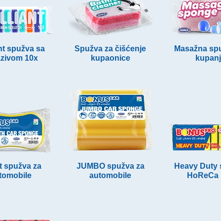
ant spužva sa
Spužva za čišćenje
Masažna spu
azivom 10x
kupaonice
kupan
t spužva za
JUMBO spužva za
Heavy Duty 
tomobile
automobile
HoReCa 