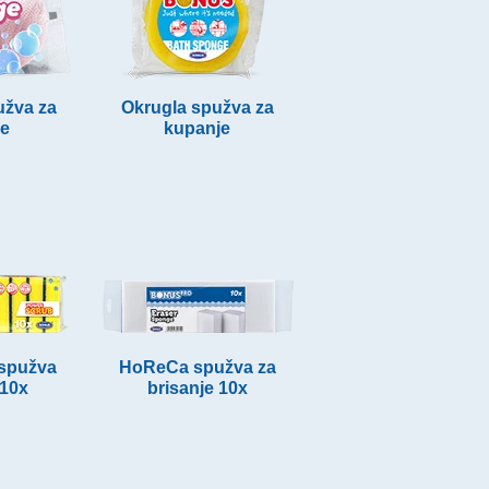
žva za
Okrugla spužva za
je
kupanje
spužva
HoReCa spužva za
10x
brisanje 10x