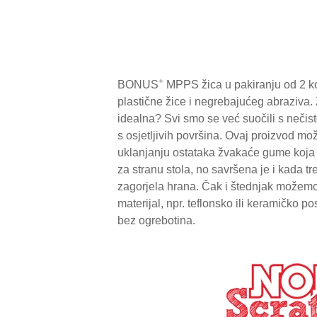
+
BONUS
MPPS žica u pakiranju od 2 k
plastične žice i negrebajućeg abraziva. 
idealna? Svi smo se već suočili s nečis
s osjetljivih površina. Ovaj proizvod mož
uklanjanju ostataka žvakaće gume koja s
za stranu stola, no savršena je i kada t
zagorjela hrana. Čak i štednjak možemo oči
materijal, npr. teflonsko ili keramičko p
bez ogrebotina.