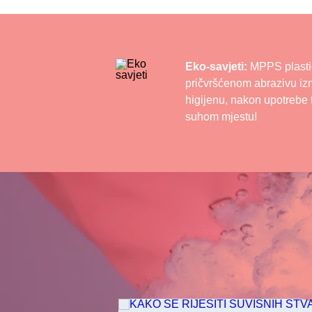
Eko-savjeti:
MPPS plastič
pričvršćenom abrazivu izn
higijenu, nakon upotrebe t
suhom mjestu!