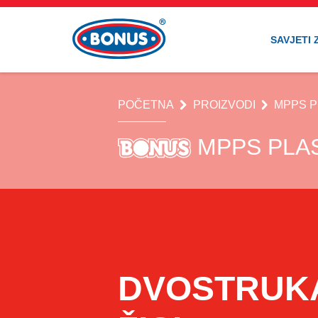
SAVJETI 
POČETNA
PROIZVODI
MPPS P
MPPS PLAS
DVOSTRUKA