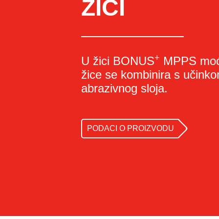
ŽICI
+
U žici BONUS
MPPS moć t
žice se kombinira s učink
abrazivnog sloja.
PODACI O PROIZVODU