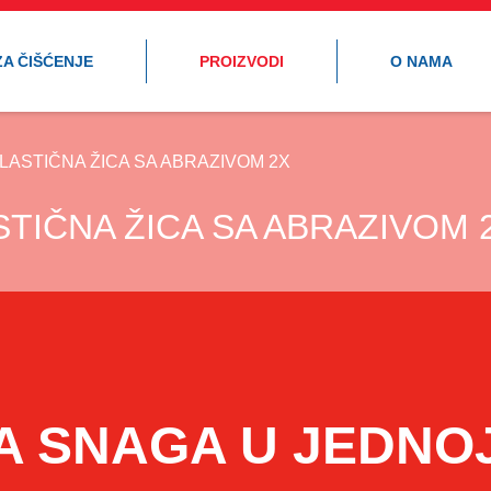
ZA ČIŠĆENJE
PROIZVODI
O NAMA
LASTIČNA ŽICA SA ABRAZIVOM 2X
TIČNA ŽICA SA ABRAZIVOM 
 SNAGA U JEDNO