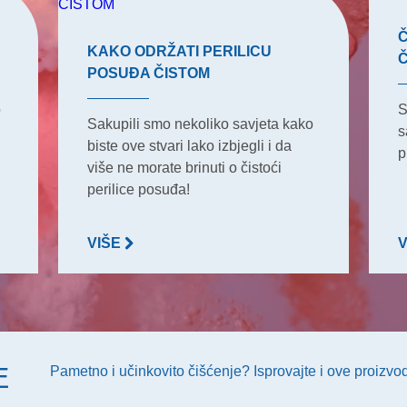
Č
KAKO ODRŽATI PERILICU
POSUĐA ČISTOM
o
S
Sakupili smo nekoliko savjeta kako
s
biste ove stvari lako izbjegli i da
p
više ne morate brinuti o čistoći
perilice posuđa!
VIŠE
E
Pametno i učinkovito čišćenje? Isprovajte i ove proizvo