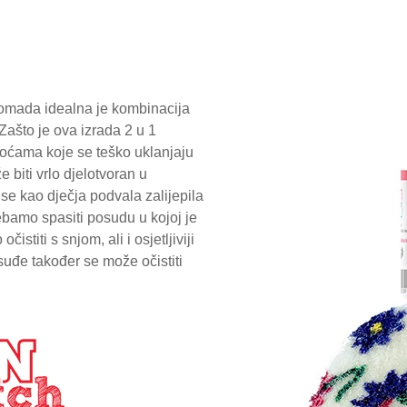
omada idealna je kombinacija
Zašto je ova izrada 2 u 1
toćama koje se teško uklanjaju
e biti vrlo djelotvoran u
e kao dječja podvala zalijepila
rebamo spasiti posudu u kojoj je
stiti s snjom, ali i osjetljiviji
osuđe također se može očistiti