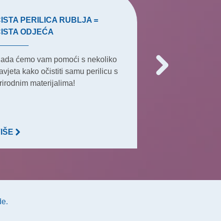
ISTA PERILICA RUBLJA =
VRHOVI ZA T
ČISTA ODJEĆA
Terasa je najvaž
ada ćemo vam pomoći s nekoliko
ljetna okupljan
avjeta kako očistiti samu perilicu s
aktivnosti, jer 
rirodnim materijalima!
gotovo sve.
VIŠE
VIŠE
de.