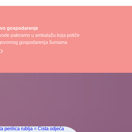
ivo gospodarenje
vode pakiramo u ambalažu koja potiče
dgovornog gospodarenja šumama
E