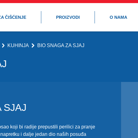
ZA ČIŠĆENJE
PROIZVODI
O NAMA
KUHINJA
BIO SNAGA ZA SJAJ
AJ
 SJAJ
o koji bi radije prepustili perilici za pranje
apretku i dalje jedan dio naših posuđa