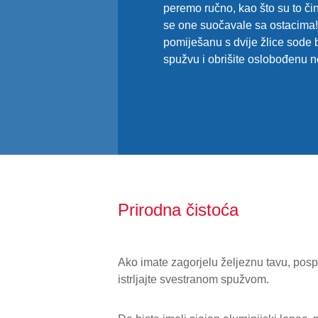
peremo ručno, kao što su to č
se one suočavale sa ostacima!
pomiješanu s dvije žlice sode 
spužvu i obrišite oslobođenu n
Prirodna čistoća
Ako imate zagorjelu željeznu tavu, pospite
istrljajte svestranom spužvom.