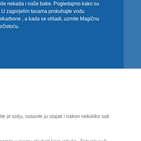
inile nekada i naše bake. Pogledajmo kako su
 U zagorjelim tavama prokuhajte vodu
bikarbone , a kada se ohladi, uzmite Magičnu
ečistoću.
 je solju, ostavite ju stajati i nakon nekoliko sati