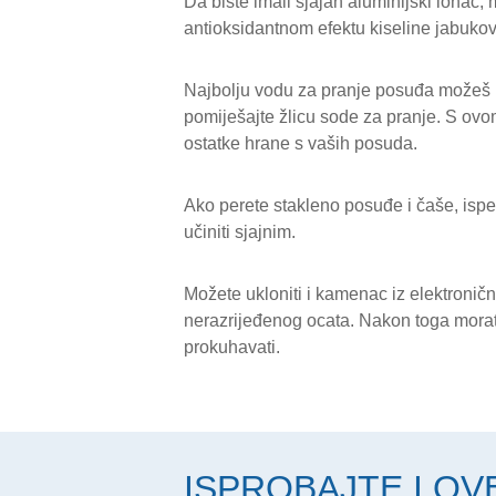
Da biste imali sjajan aluminijski lonac,
antioksidantnom efektu kiseline jabukove
Najbolju vodu za pranje posuđa možeš n
pomiješajte žlicu sode za pranje. S ovo
ostatke hrane s vaših posuda.
Ako perete stakleno posuđe i čaše, isper
učiniti sjajnim.
Možete ukloniti i kamenac iz elektronič
nerazrijeđenog ocata. Nakon toga morate 
prokuhavati.
ISPROBAJTE I OV