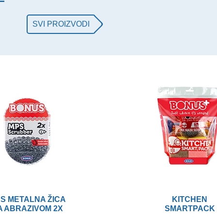
E
SVI PROIZVODI
S METALNA ŽICA
KITCHEN
A ABRAZIVOM 2X
SMARTPACK