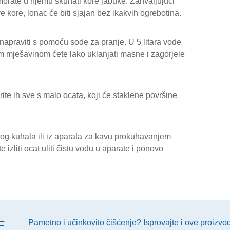
 morate u njemu skuhati kore jabuke. Zahvaljujući
 kore, lonac će biti sjajan bez ikakvih ogrebotina.
apraviti s pomoću sode za pranje. U 5 litara vode
m mješavinom ćete lako uklanjati masne i zagorjele
ite ih sve s malo ocata, koji će staklene površine
nog kuhala ili iz aparata za kavu prokuhavanjem
izliti ocat uliti čistu vodu u aparate i ponovo
E
Pametno i učinkovito čišćenje? Isprovajte i ove proizvo