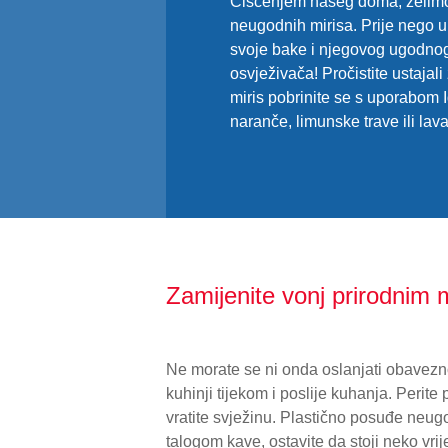
Čišćenjem našeg doma, želimo s
neugodnih mirisa. Prije nego up
svoje bake i njegovog ugodnog,
osvježivača! Pročistite ustajal
miris pobrinite se s uporabom I
naranče, limunske trave ili lav
Zamijenite vonj prirodnim 
Ne morate se ni onda oslanjati obavezno
kuhinji tijekom i poslije kuhanja. Perite
vratite svježinu. Plastično posuđe neu
talogom kave, ostavite da stoji neko vrij