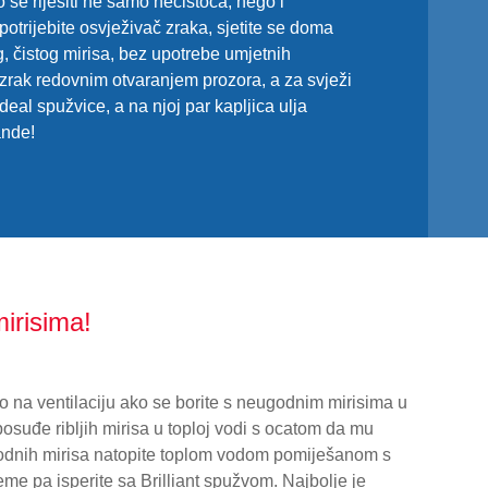
e riješiti ne samo nečistoća, nego i
otrijebite osvježivač zraka, sjetite se doma
 čistog mirisa, bez upotrebe umjetnih
i zrak redovnim otvaranjem prozora, a za svježi
deal spužvice, a na njoj par kapljica ulja
ande!
mirisima!
 na ventilaciju ako se borite s neugodnim mirisima u
 posuđe ribljih mirisa u toploj vodi s ocatom da mu
godnih mirisa natopite toplom vodom pomiješanom s
eme pa isperite sa Brilliant spužvom. Najbolje je