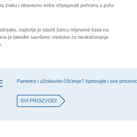
na zraku i obavezno treba izbjegavati pohranu u polu-
adnjaku, najbolje je staviti šalicu mljevene kave na
na je također savršeno sredstvo za neutraliziranje
.
E
Pametno i učinkovito čišćenje? Isprovajte i ove proizvo
E
SVI PROIZVODI