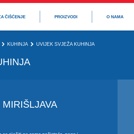
ZA ČIŠĆENJE
PROIZVODI
O NAMA
KUHINJA
UVIJEK SVJEŽA KUHINJA
UHINJA
 MIRIŠLJAVA