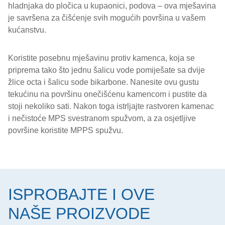
hladnjaka do pločica u kupaonici, podova – ova mješavina
je savršena za čišćenje svih mogućih površina u vašem
kućanstvu.
Koristite posebnu mješavinu protiv kamenca, koja se
priprema tako što jednu šalicu vode pomiješate sa dvije
žlice octa i šalicu sode bikarbone. Nanesite ovu gustu
tekućinu na površinu onečišćenu kamencom i pustite da
stoji nekoliko sati. Nakon toga istrljajte rastvoren kamenac
i nečistoće MPS svestranom spužvom, a za osjetljive
površine koristite MPPS spužvu.
ISPROBAJTE I OVE
NAŠE PROIZVODE