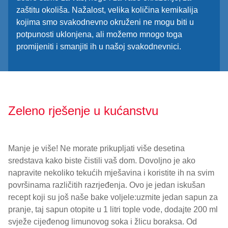
zaštitu okoliša. Nažalost, velika količina kemikalija
kojima smo svakodnevno okruženi ne mogu biti u
potpunosti uklonjena, ali možemo mnogo toga
promijeniti i smanjiti ih u našoj svakodnevnici.
Zeleno rješenje u kućanstvu
Manje je više! Ne morate prikupljati više desetina
sredstava kako biste čistili vaš dom. Dovoljno je ako
napravite nekoliko tekućih mješavina i koristite ih na svim
površinama različitih razrjeđenja. Ovo je jedan iskušan
recept koji su još naše bake voljele:uzmite jedan sapun za
pranje, taj sapun otopite u 1 litri tople vode, dodajte 200 ml
svježe cijeđenog limunovog soka i žlicu boraksa. Od