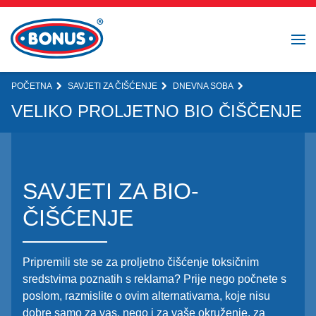
POČETNA
SAVJETI ZA ČIŠĆENJE
DNEVNA SOBA
VELIKO PROLJETNO BIO ČIŠČENJE
SAVJETI ZA BIO-
ČIŠĆENJE
Pripremili ste se za proljetno čišćenje toksičnim
sredstvima poznatih s reklama? Prije nego počnete s
poslom, razmislite o ovim alternativama, koje nisu
dobre samo za vas, nego i za vaše okruženje, za