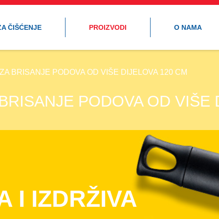
ZA ČIŠĆENJE
PROIZVODI
O NAMA
ZA BRISANJE PODOVA OD VIŠE DIJELOVA 120 CM
BRISANJE PODOVA OD VIŠE 
I IZDRŽIVA