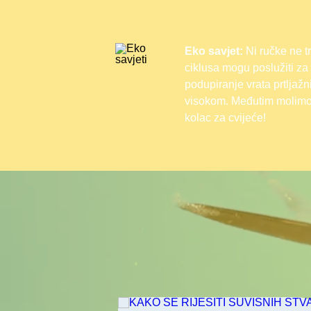
Eko savjet:
Ni ručke ne tr
ciklusa mogu poslužiti za 
podupiranje vrata prtljažn
visokom. Međutim molimo v
kolac za cvijeće!