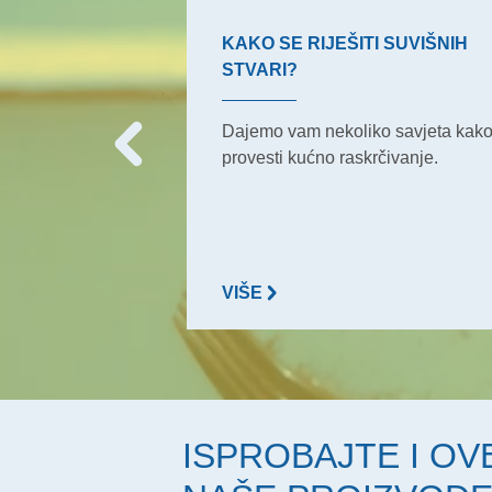
UKE ZA
KAKO SE RIJEŠITI SUVIŠNIH
STVARI?
 su česti
Dajemo vam nekoliko savjeta kak
e. Koristite bio-
provesti kućno raskrčivanje.
VIŠE
ISPROBAJTE I OV