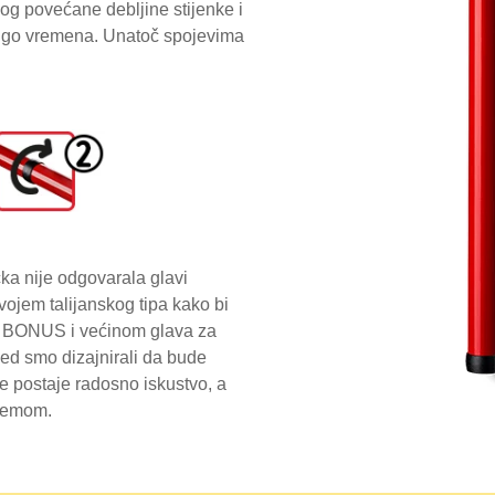
og povećane debljine stijenke i
i dugo vremena. Unatoč spojevima
a nije odgovarala glavi
vojem talijanskog tipa kako bi
je BONUS i većinom glava za
gled smo dizajnirali da bude
e postaje radosno iskustvo, a
premom.