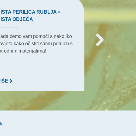
ISTA PERILICA RUBLJA =
VRHOVI ZA T
ČISTA ODJEĆA
Terasa je najvaž
ada ćemo vam pomoći s nekoliko
ljetna okupljan
avjeta kako očistiti samu perilicu s
aktivnosti, jer 
rirodnim materijalima!
gotovo sve.
VIŠE
VIŠE
de.