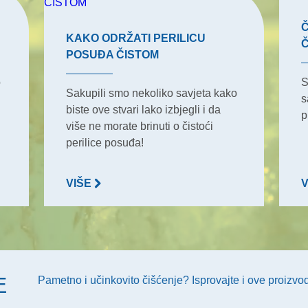
Č
KAKO ODRŽATI PERILICU
POSUĐA ČISTOM
o
S
Sakupili smo nekoliko savjeta kako
s
biste ove stvari lako izbjegli i da
p
više ne morate brinuti o čistoći
perilice posuđa!
VIŠE
E
Pametno i učinkovito čišćenje? Isprovajte i ove proizvo