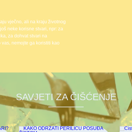
aju vječno, ali na kraju životnog
još neke korisne stvari, npr: za
ika, za dohvat stvari na
as, nemojte ga koristiti kao
SAVJETI ZA ČIŠĆENJE