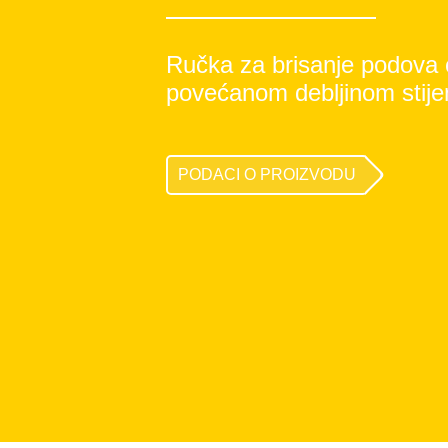
Ručka za brisanje podova od
povećanom debljinom stij
PODACI O PROIZVODU