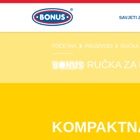
SAVJETI 
POČETNA
PROIZVODI
RUČKA 
RUČKA ZA 
KOMPAKTNA 