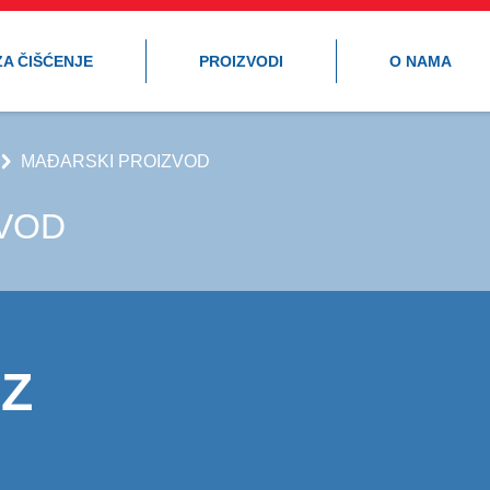
ZA ČIŠĆENJE
PROIZVODI
O NAMA
MAĐARSKI PROIZVOD
VOD
IZ