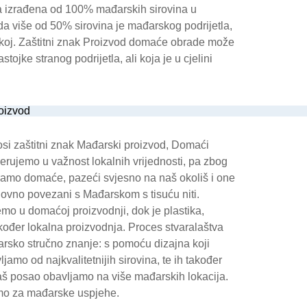
a izrađena od 100% mađarskih sirovina u
 više od 50% sirovina je mađarskog podrijetla,
skoj. Zaštitni znak Proizvod domaće obrade može
stojke stranog podrijetla, ali koja je u cjelini
i zaštitni znak Mađarski proizvod, Domaći
erujemo u važnost lokalnih vrijednosti, pa zbog
ramo domaće, pazeći svjesno na naš okoliš i one
slovno povezani s Mađarskom s tisuću niti.
mo u domaćoj proizvodnji, dok je plastika,
akođer lokalna proizvodnja. Proces stvaralaštva
arsko stručno znanje: s pomoću dizajna koji
mo od najkvalitetnijih sirovina, te ih također
š posao obavljamo na više mađarskih lokacija.
mo za mađarske uspjehe.