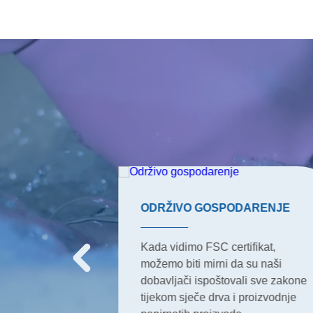
JA
ODRŽIVO GOSPODARENJE
koji žele
Kada vidimo FSC certifikat,
 unijeti i u svoj
možemo biti mirni da su naši
naši proizvodi
dobavljači ispoštovali sve zakone
dostupni i za
tijekom sječe drva i proizvodnje