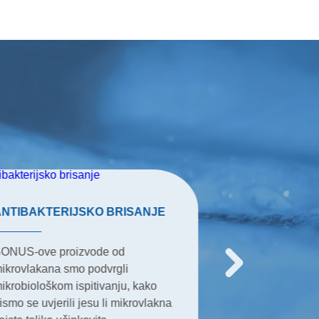
ANTIBAKTERIJSKO BRISANJE
ZERO OTAPAN
ONUS-ove proizvode od
U jednom zdrav
ikrovlakana smo podvrgli
zelenom kućans
ikrobiološkom ispitivanju, kako
takva sredstva t
ismo se uvjerili jesu li mikrovlakna
otapaju razne tv