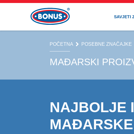
SAVJETI 
POČETNA
POSEBNE ZNAČAJKE
MAĐARSKI PROIZ
NAJBOLJE 
MAĐARSKE