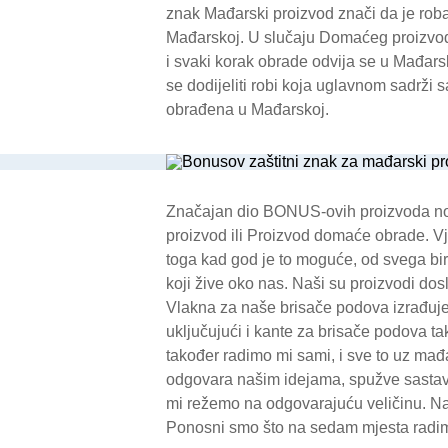
znak Mađarski proizvod znači da je rob
Mađarskoj. U slučaju Domaćeg proizvoda
i svaki korak obrade odvija se u Mađar
se dodijeliti robi koja uglavnom sadrži sa
obrađena u Mađarskoj.
Značajan dio BONUS-ovih proizvoda nos
proizvod ili Proizvod domaće obrade. Vj
toga kad god je to moguće, od svega bi
koji žive oko nas. Naši su proizvodi do
Vlakna za naše brisače podova izrađuje
uključujući i kante za brisače podova t
također radimo mi sami, i sve to uz mađ
odgovara našim idejama, spužve sastavlja
mi režemo na odgovarajuću veličinu. Na
Ponosni smo što na sedam mjesta radi