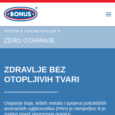
POČETNA
POSEBNE ZNAČAJKE
ZERO OTAPANJE
ZDRAVLJE BEZ
OTOPLJIVIH TVARI
Otapanje boja, teških metala i spojeva policikličkih
aromatskih ugljikovodika (PAH) je nemjerljivo ili je
znatno ispod sigurnosne granice.