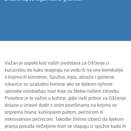
Važan je aspekt kod naših sredstava za čišćenje u
kućanstvu da kako reagiraju na vodu ili na one kemikalije
s kojima ih koristimo. Spužva, krpa, abraziv i gumene
rukavice su uzaludno korisne ako se tijekom njihove
uporabe oslobađaju tvari koje su štetne našem zdravlju.
Posebno je to važno u kuhinji, gdje naši pribori za čišćenje
dolaze u izravni dodir s onim površinama na kojima se
priprema hrana: kuhinjskim pultom, pećnicom ili
mikrovalnom pećnicom. Također želimo izbjeći da tijekom
pranja posuđa neželjene tvari se otapaju iz spužve kada ih